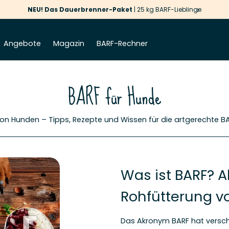
‹
›
NEU! Das Dauerbrenner-Paket
| 25 kg BARF-Lieblinge
Angebote
Magazin
BARF-Rechner
BARF für Hunde
von Hunden – Tipps, Rezepte und Wissen für die artgerechte BA
Was ist BARF? A
Rohfütterung 
Das Akronym BARF hat versc