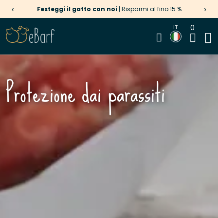
‹
›
Festeggi il gatto con noi
| Risparmi al fino 15 %
0
IT
Protezione dai parassiti