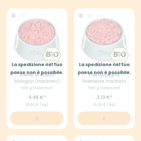
La spedizione nel tuo
La spedizione nel tuo
paese non è possibile.
paese non è possibile.
Sterno di manzo
Pollo biologico
biologico (macinato)
finemente macinato
500 g (Salsiccia)
500 g (Salsiccia)
4,46 €
3,13 €
(8,92 € / kg)
(6,26 € / kg)