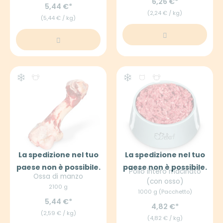
6,26 €
5,44 €
(2,24 € / kg)
(5,44 € / kg)
La spedizione nel tuo
La spedizione nel tuo
paese non è possibile.
paese non è possibile.
Pollo intero macinato
Ossa di manzo
(con osso)
2100 g
1000 g (Pacchetto)
5,44 €
4,82 €
(2,59 € / kg)
(4,82 € / kg)