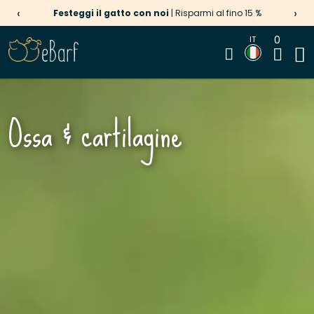
‹
›
Menu Estivo per cani
| Ideale per la stagione calda
0
IT
Ossa & cartilagine