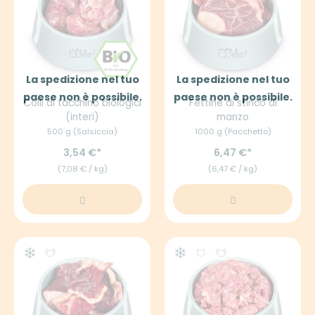
La spedizione nel tuo
La spedizione nel tuo
paese non è possibile.
paese non è possibile.
Colli di tacchino biologici
Fettine di stinco di
(interi)
manzo
500 g (Salsiccia)
1000 g (Pacchetto)
3,54 €
6,47 €
(7,08 € / kg)
(6,47 € / kg)