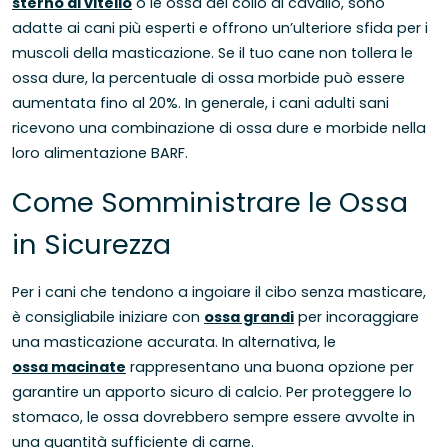
sterno di vitello
o le ossa del collo di cavallo, sono
adatte ai cani più esperti e offrono un’ulteriore sfida per i
muscoli della masticazione. Se il tuo cane non tollera le
ossa dure, la percentuale di ossa morbide può essere
aumentata fino al 20%. In generale, i cani adulti sani
ricevono una combinazione di ossa dure e morbide nella
loro alimentazione BARF.
Come Somministrare le Ossa
in Sicurezza
Per i cani che tendono a ingoiare il cibo senza masticare,
è consigliabile iniziare con
ossa grandi
per incoraggiare
una masticazione accurata. In alternativa, le
ossa macinate
rappresentano una buona opzione per
garantire un apporto sicuro di calcio. Per proteggere lo
stomaco, le ossa dovrebbero sempre essere avvolte in
una quantità sufficiente di carne.