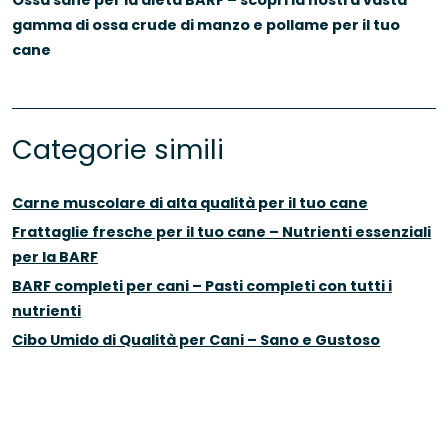
Ossa sane per la dieta BARF – scopri la nostra vasta
gamma di ossa crude di manzo e pollame per il tuo
cane
Categorie simili
Carne muscolare di alta qualità per il tuo cane
Frattaglie fresche per il tuo cane – Nutrienti essenziali
per la BARF
BARF completi per cani – Pasti completi con tutti i
nutrienti
Cibo Umido di Qualità per Cani – Sano e Gustoso
Integratori per Cani – Per una Salute Ottimale
Rafforza il sistema immunitario – Integratori per il tuo
cane