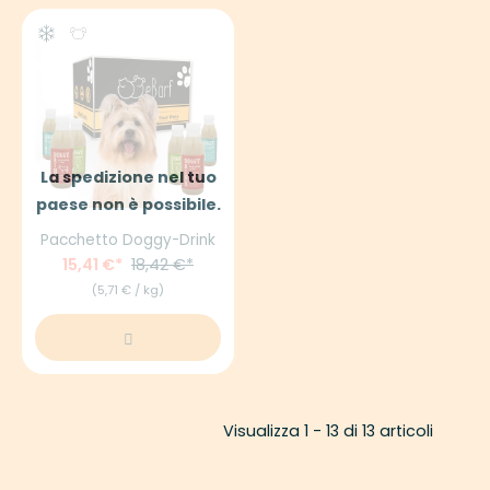
La spedizione nel tuo
paese non è possibile.
Pacchetto Doggy-Drink
15,41 €
18,42 €
(5,71 € / kg)
Visualizza 1 - 13 di 13 articoli