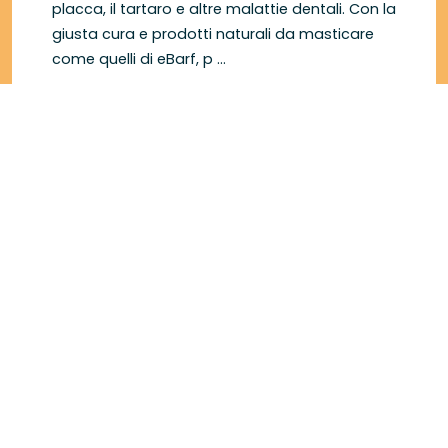
placca, il tartaro e altre malattie dentali. Con la
giusta cura e prodotti naturali da masticare
come quelli di eBarf, p ...
+ Scopri di più
Newsletter via E-mail
5 € di sconto per l'iscrizione
Offerte esclusive & novità sui prodotti
Informazioni dettagliate sul BARF
Il tuo indirizzo di posta elettronica*