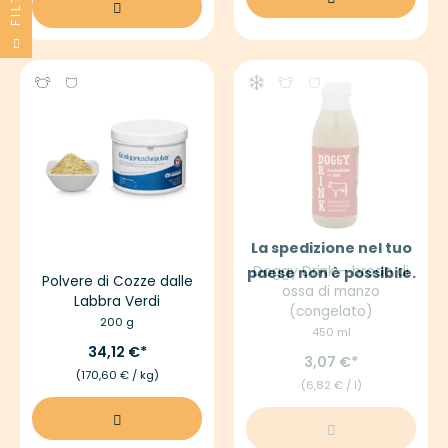
FILTRI
La spedizione nel tuo
Doggy Drink – brodo di
paese non è possibile.
Polvere di Cozze dalle
ossa di manzo
Labbra Verdi
(congelato)
200 g
450 ml
34,12 €
3,07 €
(170,60 € / kg)
(6,82 € / l)