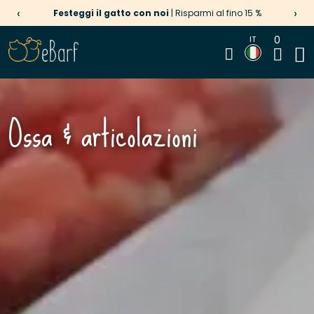
‹
›
Festeggi il gatto con noi
| Risparmi al fino 15 %
0
IT
Ossa & articolazioni