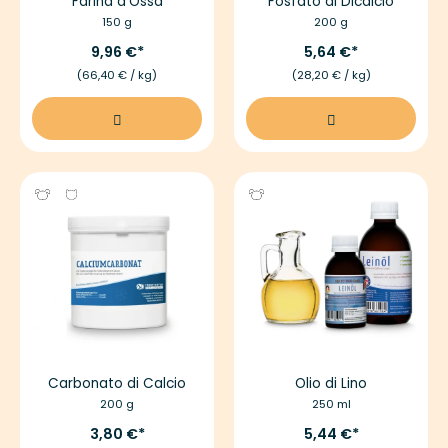
Farina d’Ossa
Fosfato di Dicalcio
150 g
200 g
9,96 €
5,64 €
(66,40 € / kg)
(28,20 € / kg)
Carbonato di Calcio
Olio di Lino
200 g
250 ml
3,80 €
5,44 €