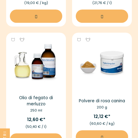
(19,00 € / kg)
(21,76 € / l)
Olio di fegato di
Polvere di rosa canina
merluzzo
200 g
250 ml
12,12 €
12,60 €
(60,60 € / kg)
(50,40 € / l)