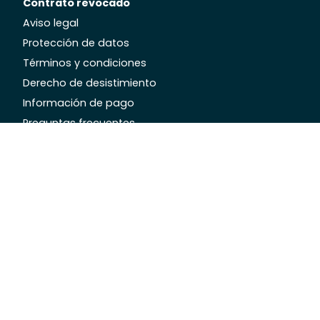
Contrato revocado
Aviso legal
Protección de datos
Términos y condiciones
Derecho de desistimiento
Información de pago
Preguntas frecuentes
Envío y embalaje
Devolución de embalajes
Declaración de accesibilidad
Información sobre opiniones de clientes
Servicio al cliente
info@ebarf.com