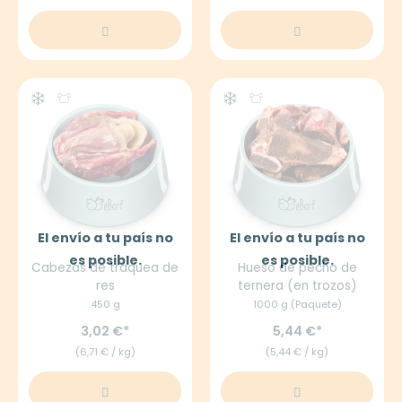
El envío a tu país no
El envío a tu país no
es posible.
es posible.
Cabezas de traquea de
Hueso de pecho de
res
ternera (en trozos)
450 g
1000 g (Paquete)
3,02 €
5,44 €
(6,71 € / kg)
(5,44 € / kg)