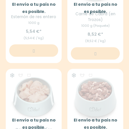
El envío a tu país no
El envío a tu país no
es posible.
es posible.
Carne de Cabra (en
Esternón de res entero
Trozos)
1000 g
1000 g (Paquete)
5,54 €
8,52 €
(5,54 € / kg)
(8,52 € / kg)
El envío a tu país no
El envío a tu país no
es posible.
es posible.