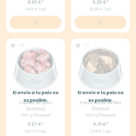
4,92 €
6,26 €
(4,92 € / kg)
(6,26 € / kg)
El envío a tu país no
El envío a tu país no
es posible.
es posible.
Cuellos de pato
Panza Verde de Res
(enteros)
(Entera)
1000 g (Paquete)
1000 g (Paquete)
6,57 €
4,41 €
(6,57 € / kg)
(4,41 € / kg)