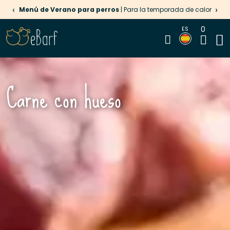
‹
›
Menú de Verano para perros
Celebre al gato con nosotros
| Para la temporada de calor
| Ahorre hasta un 15 %
0
ES
Carne con hueso