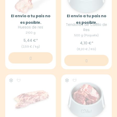
El envío a tu país no
El envío a tu país no
es posible.
es posible.
Tendones de Cuello de
Huesos de res
Res
2100 g
500 g (Paquete)
5,44 €
4,10 €
(2,59 € / kg)
(8,20 € / KG)