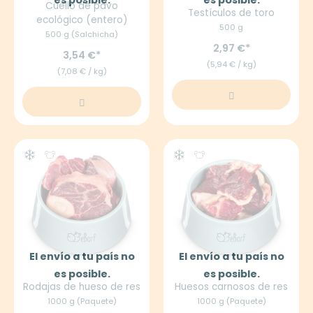
es posible.
es posible.
Cuello de pavo
Testículos de toro
ecológico (entero)
500 g
500 g (Salchicha)
2,97 €
3,54 €
(5,94 € / kg)
(7,08 € / kg)
El envío a tu país no
El envío a tu país no
es posible.
es posible.
Rodajas de hueso de res
Huesos carnosos de res
1000 g (Paquete)
1000 g (Paquete)