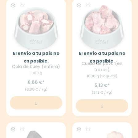
El envío a tu país no
El envío a tu país no
es posible.
es posible.
Cuello de pavo (en
Cola de buey (entera)
trozos)
1000 g
1000 g (Paquete)
6,88 €
5,13 €
(6,88 € / kg)
(5,13 € / kg)