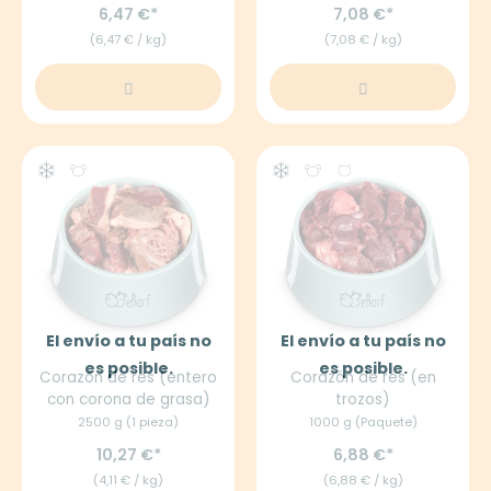
6,47 €
7,08 €
(6,47 € / kg)
(7,08 € / kg)
El envío a tu país no
El envío a tu país no
es posible.
es posible.
Corazón de res (entero
Corazón de res (en
con corona de grasa)
trozos)
2500 g (1 pieza)
1000 g (Paquete)
10,27 €
6,88 €
(4,11 € / kg)
(6,88 € / kg)