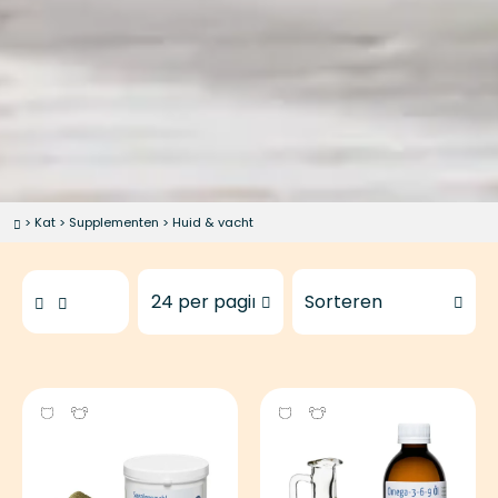
>
Kat
>
Supplementen
>
Huid & vacht
Te tonen producten
Sorteer producten op