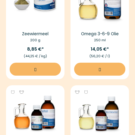
Zeewiermeel
Omega 3-6-9 Olie
200 g
250 ml
8,85 €
14,05 €
(44,25 € / kg)
(56,20 € / l)