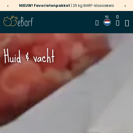
‹
›
NIEUW! Favorietenpakket
| 25 kg BARF-klassiekers
0
NL
Huid & vacht