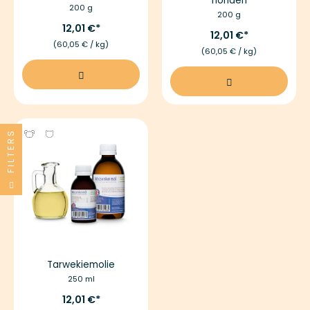
honden
200 g
200 g
12,01 €
12,01 €
(60,05 € / kg)
(60,05 € / kg)
FILTERS
Tarwekiemolie
250 ml
12,01 €