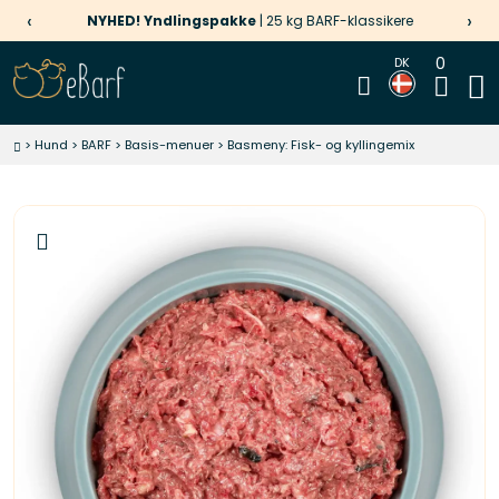
‹
›
NYHED! Yndlingspakke
| 25 kg BARF-klassikere
0
DK
>
Hund
>
BARF
>
Basis-menuer
>
Basmeny: Fisk- og kyllingemix