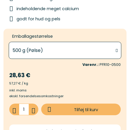
indeholdende meget calcium
godt for hud og pels
Emballagestørrelse
Varenr.:
PFR10-0500
28,63 €
57,27 € / kg
inkl. moms
ekskl. forsendelsesomkostninger
Mængde at købe
Tilføj til kurv